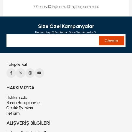
,
,
,
10’’ cam
10 inç cam
10 inç boş cam kap
Size Özel Kampanyalar
Hemen Kayıt Ol Fırsatlardan Önce Sen Haberdar Ol!
Gönder
Takipte Kal
HAKKIMIZDA
Hakkımızda
Banka Hesaplarımız
Gizlilik Politikası
İletişim
ALIŞVERİŞ BİLGİLERİ