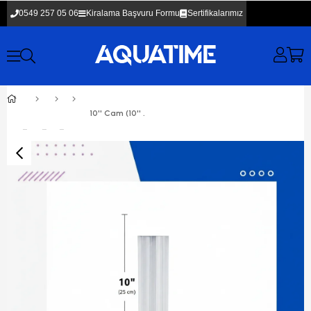
0549 257 05 06
Kiralama Başvuru Formu
Sertifikalarımız
10'' Cam (10'' Housingler İçin Sadece Cam)