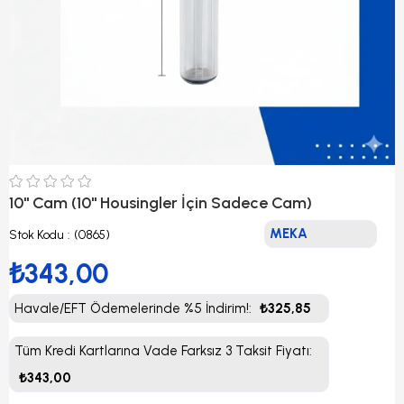
10'' Cam (10'' Housingler İçin Sadece Cam)
MEKA
Stok Kodu
(0865)
₺343,00
Havale/EFT Ödemelerinde %5 İndirim!
:
₺325,85
Tüm Kredi Kartlarına Vade Farksız 3 Taksit Fiyatı
:
₺343,00