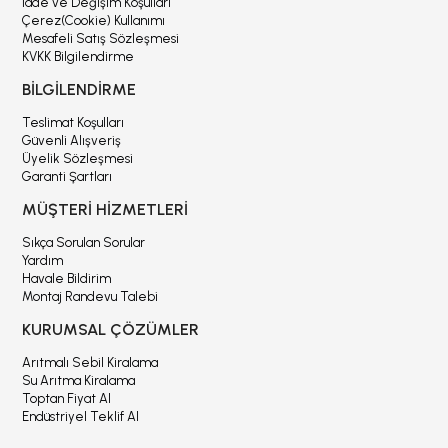
İade ve Değişim Koşulları
Çerez(Cookie) Kullanımı
Mesafeli Satış Sözleşmesi
KVKK Bilgilendirme
BİLGİLENDİRME
Teslimat Koşulları
Güvenli Alışveriş
Üyelik Sözleşmesi
Garanti Şartları
MÜŞTERİ HİZMETLERİ
Sıkça Sorulan Sorular
Yardım
Havale Bildirim
Montaj Randevu Talebi
KURUMSAL ÇÖZÜMLER
Arıtmalı Sebil Kiralama
Su Arıtma Kiralama
Toptan Fiyat Al
Endüstriyel Teklif Al