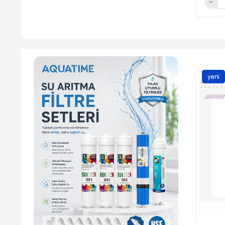
yeni
ürün