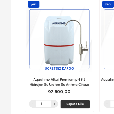
yeni
yeni
ürün
ürün
ÜCRETSIZ KARGO
Aquatime Alkali Premium pH 9,5
Aquatim
Hidrojen Su Üreten Su Arıtma Cihazı
₺7.500,00
Sepete Ekle