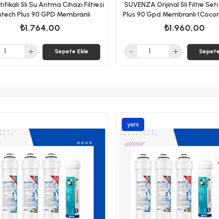
ifikalı 5li Su Arıtma Cihazı Filtresi
SUVENZA Orijinal 5li Filtre Set
ntech Plus 90 GPD Membranlı
Plus 90 Gpd Membranlı (Cocon
₺1.764,00
₺1.960,00
Sepete Ekle
Sepete
yeni
ürün