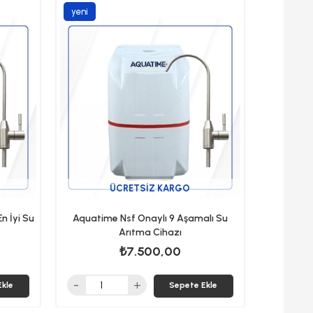
yeni
ürün
ÜCRETSIZ KARGO
n İyi Su
Aquatime Nsf Onaylı 9 Aşamalı Su
Arıtma Cihazı
₺7.500,00
Ekle
Sepete Ekle