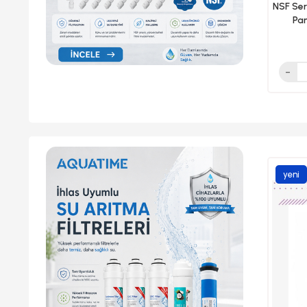
NSF Sert
Pa
yeni
ürün