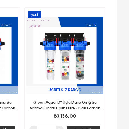
TÜKENDI
e Ekle
Sepete Ekle
yeni
ürün
ÜCRETSIZ KARGO
rişi Su
Green Aqua 10'' Üçlü Daire Girişi Su
ok Karbon
Arıtma Cihazı (İplik Filtre - Blok Karbon
Filtre - Silifoz Filtre)
₺3.136,00