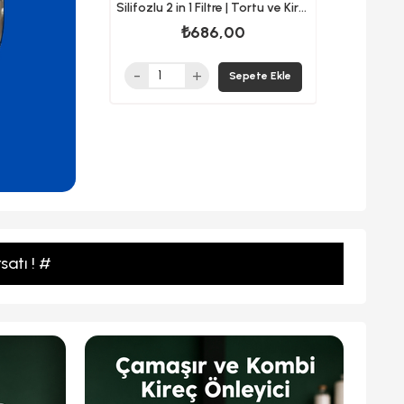
Membranı
Silifozlu 2 in 1 Filtre | Tortu ve Kireç
Koruma Filtresi
,00
₺686,00
Sepete Ekle
Sepete Ekle
satı ! #