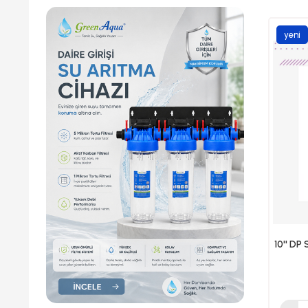
Sepete Ekle
Sepete Ekle
TÜKENDI
yeni
ürün
10'' DP 