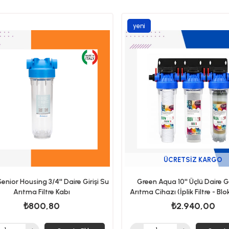
Sepete Ekle
Sepet
Sepete Ekle
yeni
ürün
ÜCRETSIZ KARGO
Senior Housing 3/4'' Daire Girişi Su
Green Aqua 10'' Üçlü Daire Gi
Arıtma Filtre Kabı
Arıtma Cihazı (İplik Filtre - Bl
Filtre - Reçine Filtre)
₺800,80
₺2.940,00