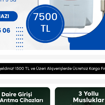
Filtre (Tatlandırıcı Filtre) Nsf
Ve Kireç 
Sertifikalı
₺294,00
₺600
e Ekle
Sepete Ekle
ldiniz! 1500 TL ve Üzeri Alışverişlerde Ücretsiz Kargo Fır