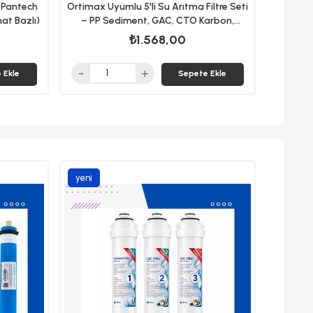
i Pantech
Ortimax Uyumlu 5'li Su Arıtma Filtre Seti
at Bazlı)
– PP Sediment, GAC, CTO Karbon,
Membran ve Post Karbon
₺1.568,00
 Ekle
Sepete Ekle
yeni
ürün