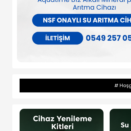
Karbon Filtre
Filtre
₺649,99
₺392,00
Sepete Ekle
Sepet
# Hoşge