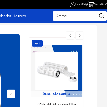
Üye Girişi
Sepetim
0
aberler
İletişim
yeni
ürün
ÜCRETSIZ KARGO
Gpd Yüksek Tds
10" Plastik Yıkanabilir Filtre