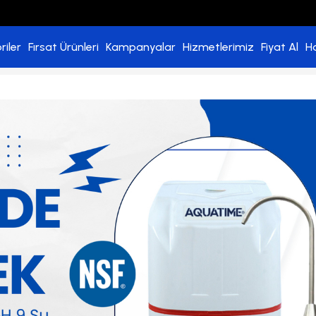
riler
Fırsat Ürünleri
Kampanyalar
Hizmetlerimiz
Fiyat Al
H
yeni
yeni
ürün
ürün
st Karbon
Purefer Çubuklu 10'' Post Karbon
Pantech Plus 90 