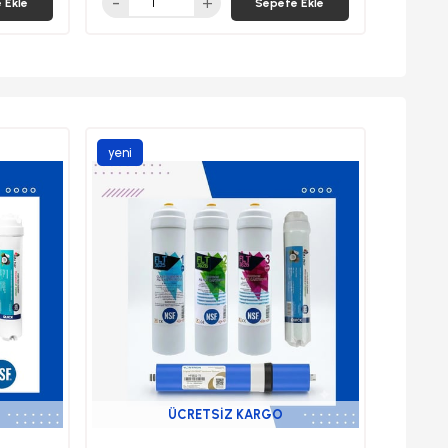
 Ekle
Sepete Ekle
yeni
ürün
ÜCRETSIZ KARGO