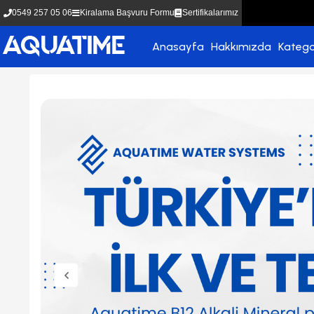
0549 257 05 06
Kiralama Başvuru Formu
Sertifikalarımız
Anasayfa
Hakkımızda
Katego
yeni
yeni
ürün
ürün
SUVENZA 10'' İnline Quick Post
CCK 10'' İnline Quick Po