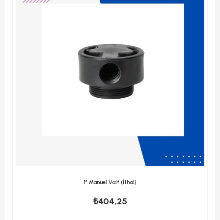
1” Manuel Valf (İthal)
₺404,25