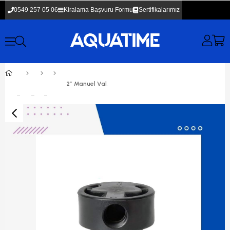
0549 257 05 06
Kiralama Başvuru Formu
Sertifikalarımız
2” Manuel Valf (İthal)