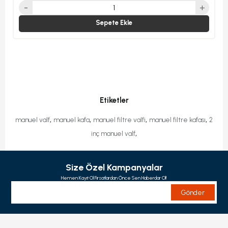
Sepete Ekle
Etiketler
,
,
,
,
manuel valf
manuel kafa
manuel filtre valfi
manuel filtre kafası
2
,
inç manuel valf
Size Özel Kampanyalar
Hemen Kayıt Ol Fırsatlardan Önce Sen Haberdar Ol!
Gönder