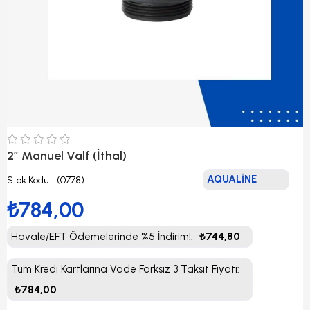
2” Manuel Valf (İthal)
AQUALİNE
Stok Kodu
(0778)
₺784,00
Havale/EFT Ödemelerinde %5 İndirim!
:
₺744,80
Tüm Kredi Kartlarına Vade Farksız 3 Taksit Fiyatı
:
₺784,00