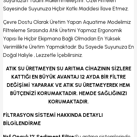
Suyunuzun Tadını Mükemmelleştirir. Özel Filtreleri
Sayesinde Suyunuza Hiçbir Katkı Maddesi İlave Etmez.
Çevre Dostu Olarak Üretim Yapan Aquatime Modelimiz
Filtreleme Sırasında Atık Üretimi Yapmaz Ergonomik
Yapısı İle Hiçbir Ekipmana Bağlı Olmadan En Yüksek
Verimlilikte Üretim Yapmaktadır. Bu Sayede Suyunuza En
Doğal Haliyle , Lezzetle İçebilirsiniz.
ATIK SU ÜRETMEYEN SU ARITMA CİHAZININ SİZLERE
KATTIĞI EN BÜYÜK AVANTAJ 12 AYDA BİR FİLTRE
DEĞİŞİMİ YAPARAK VE ATIK SU ÜRETMEYEREK HEM
BÜTÇENİZİ KORUMAKTADIR. HEMDE SAĞLIĞINIZI
KORUMAKTADIR.
FİLTRASYON SİSTEMİ HAKKINDA DETAYLI
BİLGİLENDİRME
Nsf Onaylı 12' Sediment Filtre:
Su arıtma sistemlerinde