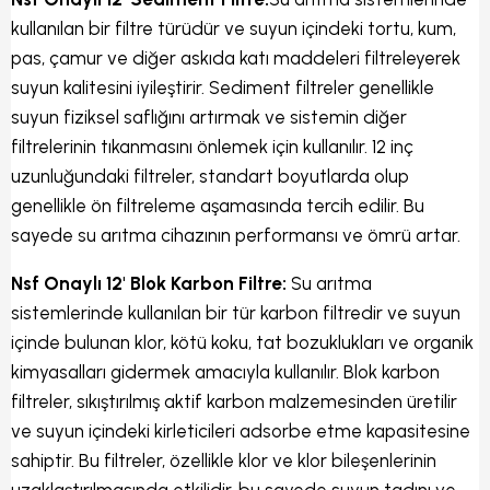
kullanılan bir filtre türüdür ve suyun içindeki tortu, kum,
pas, çamur ve diğer askıda katı maddeleri filtreleyerek
suyun kalitesini iyileştirir. Sediment filtreler genellikle
suyun fiziksel saflığını artırmak ve sistemin diğer
filtrelerinin tıkanmasını önlemek için kullanılır. 12 inç
uzunluğundaki filtreler, standart boyutlarda olup
genellikle ön filtreleme aşamasında tercih edilir. Bu
sayede su arıtma cihazının performansı ve ömrü artar.
Nsf Onaylı 12' Blok Karbon Filtre:
Su arıtma
sistemlerinde kullanılan bir tür karbon filtredir ve suyun
içinde bulunan klor, kötü koku, tat bozuklukları ve organik
kimyasalları gidermek amacıyla kullanılır. Blok karbon
filtreler, sıkıştırılmış aktif karbon malzemesinden üretilir
ve suyun içindeki kirleticileri adsorbe etme kapasitesine
sahiptir. Bu filtreler, özellikle klor ve klor bileşenlerinin
uzaklaştırılmasında etkilidir, bu sayede suyun tadını ve