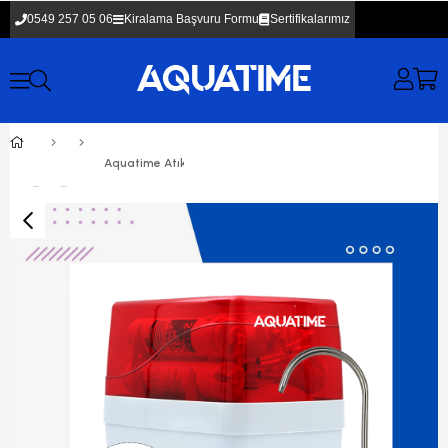
0549 257 05 06
Kiralama Başvuru Formu
Sertifikalarımız
Aquatime Atık Su Üretmeyen Su Arıtma Cihazı Ultraviyole Filtreli