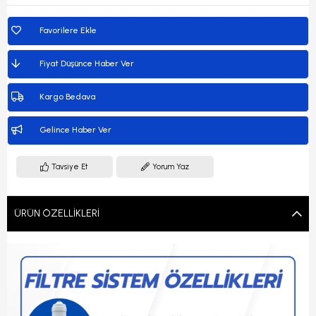
Favorilere Ekle
Fiyat Düşünce Haber Ver
Kargo Bedava
Gelince Haber Ver
Tavsiye Et
Yorum Yaz
ÜRÜN ÖZELLIKLERI