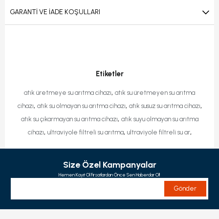
GARANTI VE İADE KOŞULLARI
Etiketler
,
atık üretmeye su arıtma cihazı
atık su üretmeyen su arıtma
,
,
,
cihazı
atık su olmayan su arıtma cihazı
atık susuz su arıtma cihazı
,
atık su çıkarmayan su arıtma cihazı
atık suyu olmayan su arıtma
,
,
,
cihazı
ultraviyole filtreli su arıtma
ultraviyole filtreli su ar
Size Özel Kampanyalar
Hemen Kayıt Ol Fırsatlardan Önce Sen Haberdar Ol!
Gönder