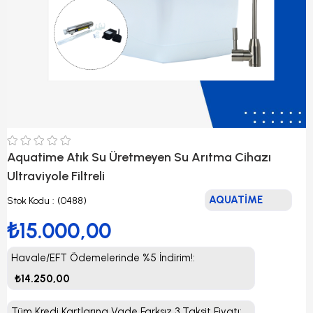
Aquatime Atık Su Üretmeyen Su Arıtma Cihazı
Ultraviyole Filtreli
AQUATİME
Stok Kodu
(0488)
₺15.000,00
Havale/EFT Ödemelerinde %5 İndirim!
:
₺14.250,00
Tüm Kredi Kartlarına Vade Farksız 3 Taksit Fiyatı
: