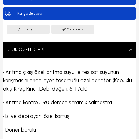
Kargo Bedava
Tavsiye Et
Yorum Yaz
ÜRÜN ÖZELLIKLERI
• Arıtma çıkışı özel, arıtma suyu ile tesisat suyunun
karışmasını engelleyen tasarruflu özel perlatör. (Köpüklü
akış, Kireç Kırıcılı,Debi değeri:16 lt /dk)
• Arıtma kontrolü 90 derece seramik salmastra
• Isı ve debi ayarlı özel kartuş
• Döner borulu