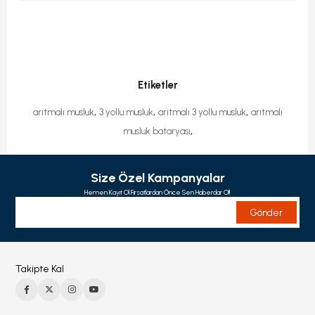
Etiketler
,
,
,
arıtmalı musluk
3 yollu musluk
arıtmalı 3 yollu musluk
arıtmalı
,
musluk bataryası
Size Özel Kampanyalar
Hemen Kayıt Ol Fırsatlardan Önce Sen Haberdar Ol!
Gönder
Takipte Kal