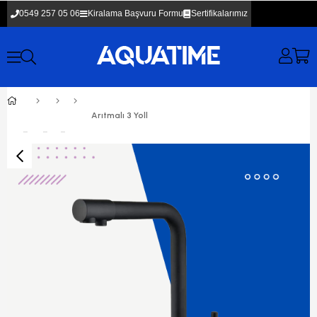
0549 257 05 06
Kiralama Başvuru Formu
Sertifikalarımız
Arıtmalı 3 Yollu Musluk Mutfak Bataryası Siyah