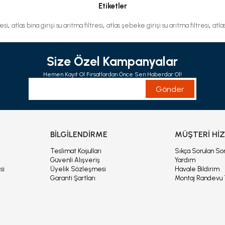
Etiketler
,
,
,
resi
atlas bina girişi su arıtma filtresi
atlas şebeke girişi su arıtma filtresi
atlas
Size Özel Kampanyalar
Hemen Kayıt Ol Fırsatlardan Önce Sen Haberdar Ol!
Gönder
İ
BİLGİLENDİRME
MÜŞTERİ Hİ
ı
Teslimat Koşulları
Sıkça Sorulan Sor
Güvenli Alışveriş
Yardım
si
Üyelik Sözleşmesi
Havale Bildirim
Garanti Şartları
Montaj Randevu 