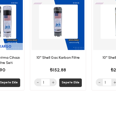
ürün
ürün
 KARGO
Arıtma Cihazı
10'' Shell Gac Karbon Filtre
10'' Shel
iltre Seti
,90
₺152,88
₺2
Sepete Ekle
Sepete Ekle