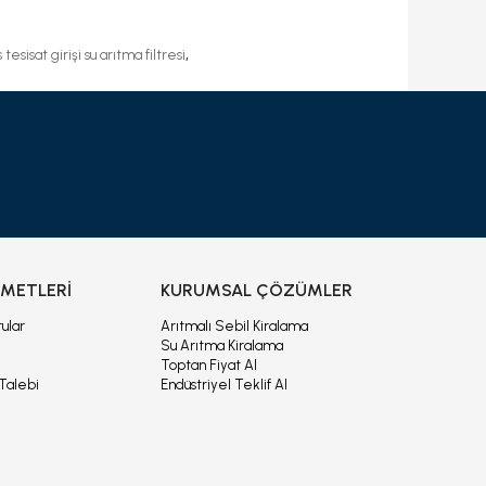
,
 tesisat girişi su arıtma filtresi
ZMETLERİ
KURUMSAL ÇÖZÜMLER
ular
Arıtmalı Sebil Kiralama
Su Arıtma Kiralama
Toptan Fiyat Al
Talebi
Endüstriyel Teklif Al