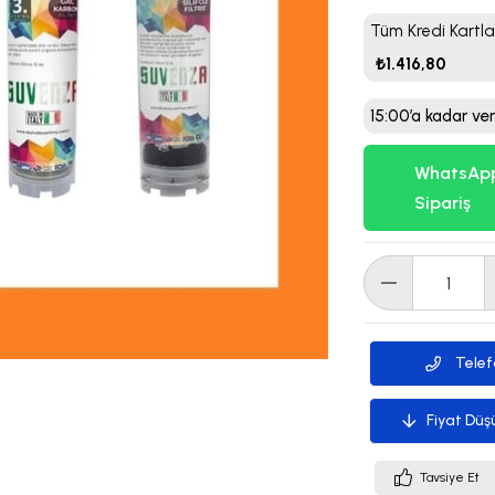
Tüm Kredi Kartla
₺1.416,80
15:00’a kadar ver
WhatsApp
Sipariş
Telef
Fiyat Düş
Tavsiye Et