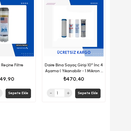
ürün
ÜCRETSIZ KARGO
l Reçine Filtre
Daire Bina Sayaç Girişi 10'' İnc 4
Aşama ( Yıkanabilir - 1 Mikron -
5 Mikron - Blok ) Yedek Filtre
49,90
₺470,40
Seti
Sepete Ekle
Sepete Ekle