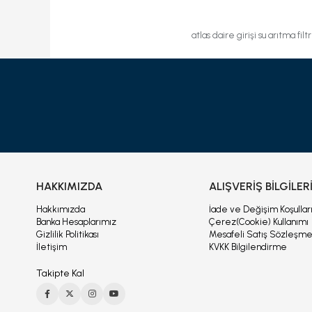
atlas daire girişi su arıtma filt
HAKKIMIZDA
ALIŞVERİŞ BİLGİLER
Hakkımızda
İade ve Değişim Koşullar
Banka Hesaplarımız
Çerez(Cookie) Kullanımı
Gizlilik Politikası
Mesafeli Satış Sözleşme
İletişim
KVKK Bilgilendirme
Takipte Kal