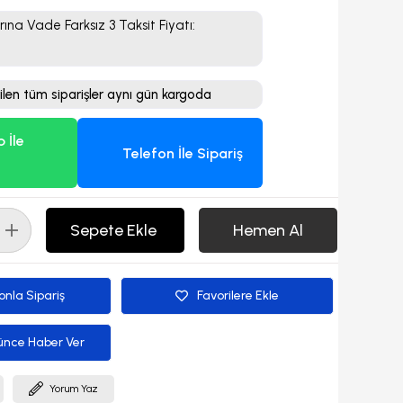
rına Vade Farksız 3 Taksit Fiyatı
:
ilen tüm siparişler aynı gün kargoda
 İle
Telefon İle Sipariş
onla Sipariş
Favorilere Ekle
ünce Haber Ver
Yorum Yaz