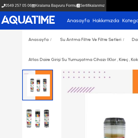
0549 257 05 06
Kiralama Başvuru Formu
Sertifikalarımız
Anasayfa
Hakkımızda
Katego
Anasayfa
Su Arıtma Filtre Ve Filtre Setleri
Dai
Atlas Daire Girişi Su Yumuşatma Cihazı (Klor , Kireç , K