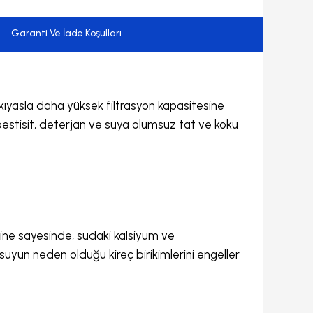
Garanti Ve İade Koşulları
ere kıyasla daha yüksek filtrasyon kapasitesine
n, pestisit, deterjan ve suya olumsuz tat ve koku
reçine sayesinde, sudaki kalsiyum ve
 suyun neden olduğu kireç birikimlerini engeller