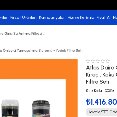
riler
Fırsat Ürünleri
Kampanyalar
Hizmetlerimiz
Fiyat Al
H
re Girişi Su Arıtma Filtresi
oku Önleyici Yumuşatma Sistemi) - Yedek Filtre Seti
Atlas Daire 
Kireç , Kok
Filtre Seti
Stok Kodu
(0316)
₺1.416,8
Havale/EFT Ödem