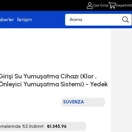
Üye Girişi
Sepetim
0
aberler
İletişim
Girişi Su Yumuşatma Cihazı (Klor ,
u Önleyici Yumuşatma Sistemi) - Yedek
SUVENZA
0
elerinde %5 İndirim!
:
₺1.345,96