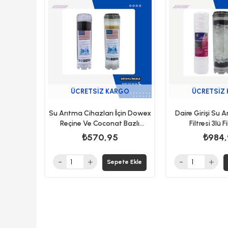
ürün
ürün
ÜCRETSIZ KARGO
ÜCRETSIZ
Su Arıtma Cihazları İçin Dowex
Daire Girişi Su 
Reçine Ve Coconat Bazlı
Filtresi 3lü F
Karbon Filtre
₺570,95
₺984
Sepete Ekle