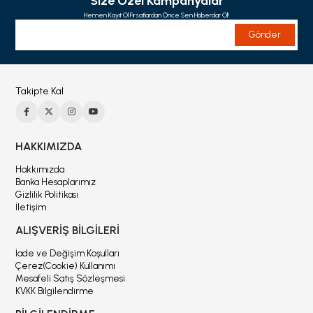
Size Özel Kampanyalar
Hemen Kayıt Ol Fırsatlardan Önce Sen Haberdar Ol!
Gönder
Takipte Kal
HAKKIMIZDA
Hakkımızda
Banka Hesaplarımız
Gizlilik Politikası
İletişim
ALIŞVERİŞ BİLGİLERİ
İade ve Değişim Koşulları
Çerez(Cookie) Kullanımı
Mesafeli Satış Sözleşmesi
KVKK Bilgilendirme