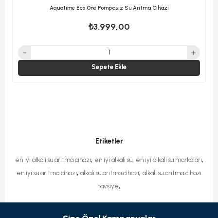
Aquatime Eco One Pompasız Su Arıtma Cihazı
₺3.999,00
Sepete Ekle
Etiketler
,
,
,
en iyi alkali su arıtma cihazı
en iyi alkali su
en iyi alkali su markaları
,
,
en iyi su arıtma cihazı
alkali su arıtma cihazı
alkali su arıtma cihazı
,
tavsiye