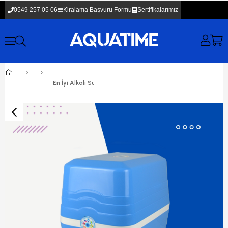
0549 257 05 06
Kiralama Başvuru Formu
Sertifikalarımız
En İyi Alkali Su Arıtma Cihazı