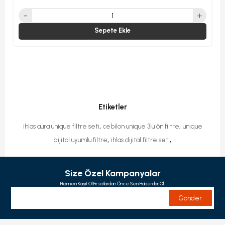
Sepete Ekle
Etiketler
,
,
ihlas aura unique filtre seti
cebilon unique 3lü ön filtre
unique
,
,
dijital uyumlu filtre
ihlas dijital filtre seti
Size Özel Kampanyalar
Hemen Kayıt Ol Fırsatlardan Önce Sen Haberdar Ol!
Gönder