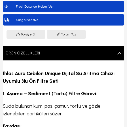
Fiyat Düşünce Haber Ver
Kargo Bedava
Tavsiye Et
Yorum Yaz
ÜRÜN ÖZELLIKLERI
İhlas Aura Cebilon Unique Dijital Su Arıtma Cihazı
Uyumlu 3lü Ön Filtre Seti
1. Aşama – Sediment (Tortu) Filtre Görevi:
Suda bulunan kum, pas, çamur, tortu ve gözle
izlenebilen partikülleri süzer.
Faydası: