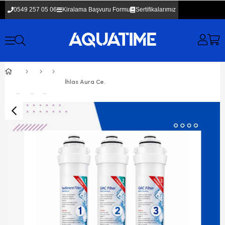
0549 257 05 06
Kiralama Başvuru Formu
Sertifikalarımız
İhlas Aura Cebilon Unique Dijital Su Arıtma Cihazı Uyumlu 3lü Ön Filtre Seti