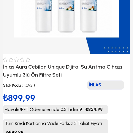
İhlas Aura Cebilon Unique Dijital Su Arıtma Cihazı
Uyumlu 3lü Ön Filtre Seti
İHLAS
Stok Kodu
(0951)
₺899,99
Havale/EFT Ödemelerinde %5 İndirim!
:
₺854,99
Tüm Kredi Kartlarına Vade Farksız 3 Taksit Fiyatı
:
₺899,99