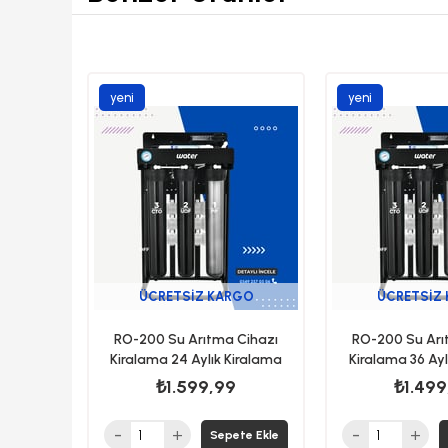
yeni
yeni
ürün
ürün
ÜCRETSIZ KARGO
ÜCRETSIZ
RO-200 Su Arıtma Cihazı
RO-200 Su Arı
Kiralama 24 Aylık Kiralama
Kiralama 36 Ayl
₺1.599,99
₺1.499
Sepete Ekle