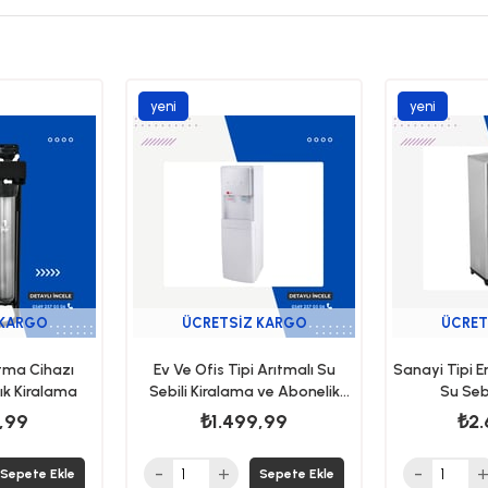
yeni
yeni
ürün
ürün
 KARGO
ÜCRETSIZ KARGO
ÜCRET
tma Cihazı
Ev Ve Ofis Tipi Arıtmalı Su
Sanayi Tipi E
ık Kiralama
Sebili Kiralama ve Abonelik
Su Seb
Sistemi
,99
₺1.499,99
₺2.
Sepete Ekle
Sepete Ekle