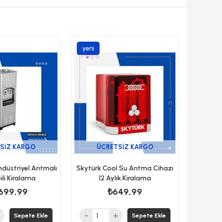
yeni
ürün
SIZ KARGO
ÜCRETSIZ KARGO
ndüstriyel Arıtmalı
Skytürk Cool Su Arıtma Cihazı
ili Kiralama
12 Aylık Kiralama
699,99
₺649,99
Sepete Ekle
Sepete Ekle