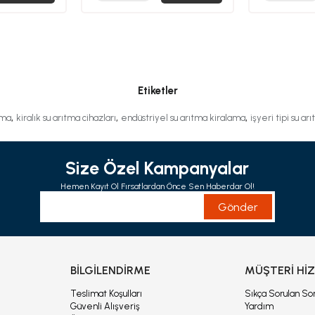
Etiketler
,
,
,
tma
kiralık su arıtma cihazları
endüstriyel su arıtma kiralama
işyeri tipi su a
Size Özel Kampanyalar
Hemen Kayıt Ol Fırsatlardan Önce Sen Haberdar Ol!
Gönder
İ
BİLGİLENDİRME
MÜŞTERİ Hİ
ı
Teslimat Koşulları
Sıkça Sorulan Sor
Güvenli Alışveriş
Yardım