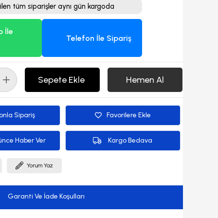
ilen tüm siparişler aynı gün kargoda
 İle
Telefon İle Sipariş
onla Sipariş
Favorilere Ekle
ünce Haber Ver
Kargo Bedava
Yorum Yaz
Garanti Ve İade Koşulları