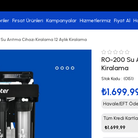
riler
Fırsat Ürünleri
Kampanyalar
Hizmetlerimiz
Fiyat Al
H
Su Arıtma Cihazı Kiralama 12 Aylık Kiralama
RO-200 Su A
Kiralama
Stok Kodu
(0151)
₺1.699,9
Havale/EFT Ödem
Tüm Kredi Kartla
₺1.699,99