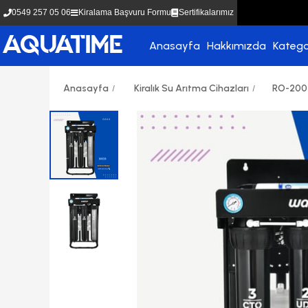
0549 257 05 06
Kiralama Başvuru Formu
Sertifikalarımız
Anasayfa
Hakkımızda
Katego
Anasayfa
Kiralık Su Arıtma Cihazları
RO-200 