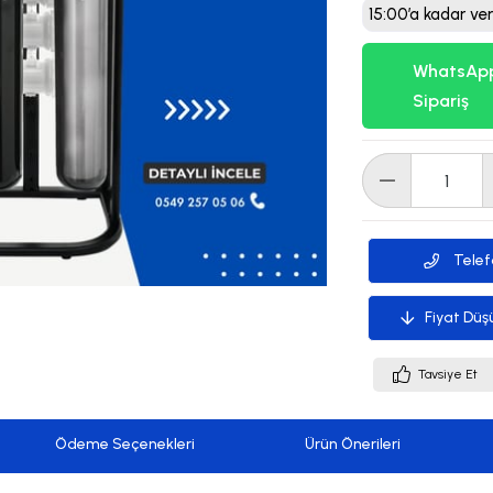
15:00’a kadar ver
WhatsApp
Sipariş
Telef
Fiyat Düş
Tavsiye Et
Ödeme Seçenekleri
Ürün Önerileri