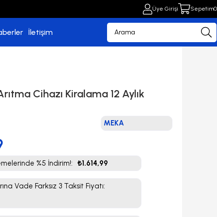
Üye Girişi
Sepetim
0
aberler
İletişim
rıtma Cihazı Kiralama 12 Aylık
MEKA
9
elerinde %5 İndirim!
:
₺1.614,99
rına Vade Farksız 3 Taksit Fiyatı
: