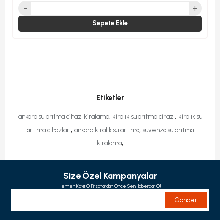
Sepete Ekle
Etiketler
,
,
ankara su arıtma cihazı kiralama
kiralık su arıtma cihazı
kiralık su
,
,
arıtma cihazları
ankara kiralık su arıtma
suvenza su arıtma
,
kiralama
Size Özel Kampanyalar
Hemen Kayıt Ol Fırsatlardan Önce Sen Haberdar Ol!
Gönder