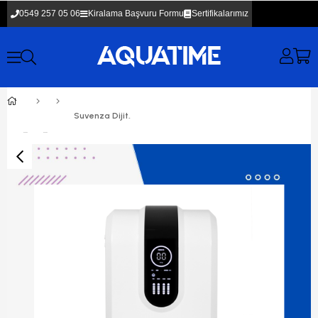
0549 257 05 06
Kiralama Başvuru Formu
Sertifikalarımız
Suvenza Dijital Su Arıtma Cihazı 12 Aylık Kiralama