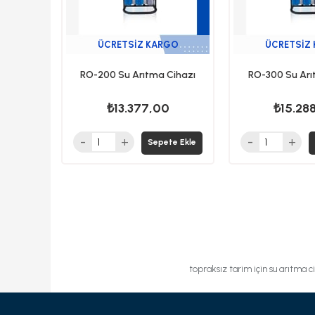
ÜCRETSIZ KARGO
ÜCRETSIZ
RO-200 Su Arıtma Cihazı
RO-300 Su Arı
₺13.377,00
₺15.28
Sepete Ekle
topraksız tarim için su arıtma c