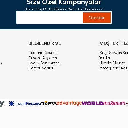
Size Özel Kampanyalar
Hemen Kayıt Ol Fırsatlardan Önce Sen Haberdar Ol!
Gönder
İ
BİLGİLENDİRME
MÜŞTERİ Hİ
ı
Teslimat Koşulları
Sıkça Sorulan Sor
Güvenli Alışveriş
Yardım
si
Üyelik Sözleşmesi
Havale Bildirim
Garanti Şartları
Montaj Randevu 