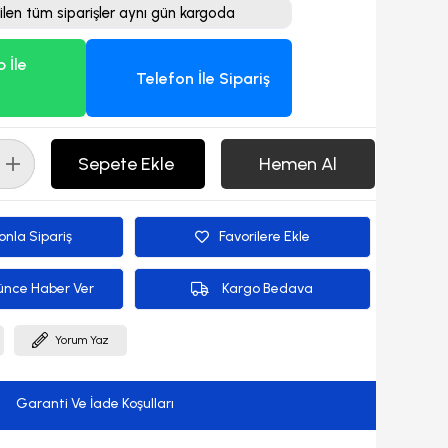
ilen tüm siparişler aynı gün kargoda
 İle
Telefon İle Sipariş
onla Sipariş
Favorilere Ekle
ünce Haber Ver
Kargo Bedava
Yorum Yaz
Garanti Ve İade Koşulları