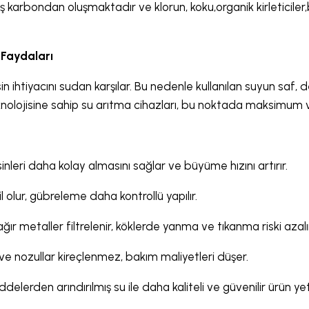
 karbondan oluşmaktadır ve klorun, koku,organik kirleticiler,b
Faydaları
n ihtiyacını sudan karşılar. Bu nedenle kullanılan suyun saf, 
nolojisine sahip su arıtma cihazları, bu noktada maksimum v
esinleri daha kolay almasını sağlar ve büyüme hızını artırır.
 olur, gübreleme daha kontrollü yapılır.
ır metaller filtrelenir, köklerde yanma ve tıkanma riski azalır
 nozullar kireçlenmez, bakım maliyetleri düşer.
lerden arındırılmış su ile daha kaliteli ve güvenilir ürün yetişt