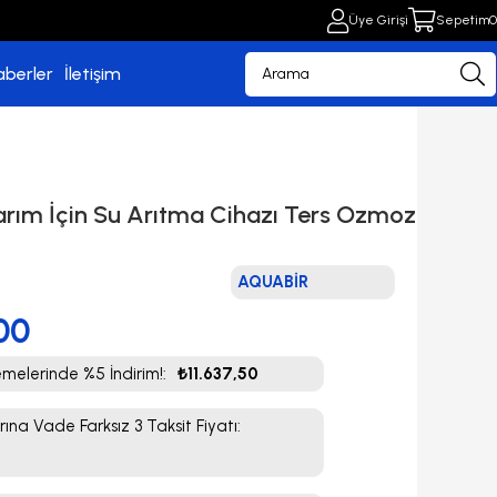
Üye Girişi
Sepetim
0
aberler
İletişim
arım İçin Su Arıtma Cihazı Ters Ozmoz
AQUABİR
00
elerinde %5 İndirim!
:
₺11.637,50
rına Vade Farksız 3 Taksit Fiyatı
: