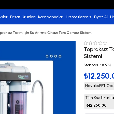
riler
Fırsat Ürünleri
Kampanyalar
Hizmetlerimiz
Fiyat Al
H
praksız Tarım İçin Su Arıtma Cihazı Ters Ozmoz Sistemi
Topraksız T
Sistemi
Stok Kodu
(0919)
₺12.250,
Havale/EFT Ödem
Tüm Kredi Kartla
₺12.250,00