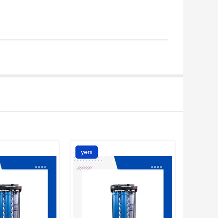
yeni
ürün