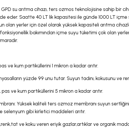
 GPD su arıtma cihazı, ters ozmos teknolojisine sahip bir cih
de eder. Saatte 40 LT lik kapasitesi ile günde 1000 LT içme 
n olan yerler için özel olarak yüksek kapasiteli arıtma cihazları 
 fonksiyonellik bakımından içme suyu tüketimi çok olan yerler
umaradır.
as ve kum partiküllerini 1 mikron a kadar arıtır.
asalların yüzde 99 unu tutar. Suyun tadını, kokusunu ve rengin
pas ve kum partiküllerini 5 mikron a kadar arıtır.
anı: Yüksek kaliteli ters ozmoz membranı suyun sertliğin
e selenyum gibi kirletici maddeleri arıtır.
nk,tat ve koku veren eriyik gazlar,artıklar ve organik maddeler