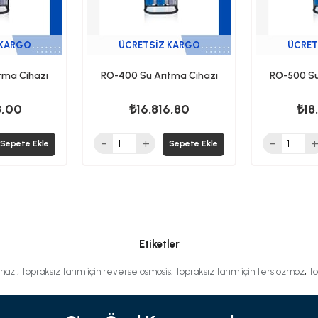
 KARGO
ÜCRETSIZ KARGO
ÜCRET
tma Cihazı
RO-400 Su Arıtma Cihazı
RO-500 Su
8,00
₺16.816,80
₺18
Sepete Ekle
Sepete Ekle
Etiketler
,
,
,
ihazı
topraksız tarım için reverse osmosis
topraksız tarım için ters ozmoz
to