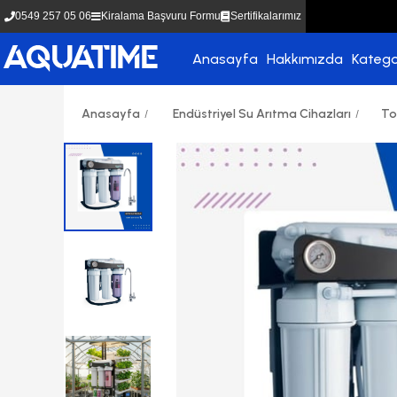
0549 257 05 06
Kiralama Başvuru Formu
Sertifikalarımız
Anasayfa
Hakkımızda
Katego
Anasayfa
Endüstriyel Su Arıtma Cihazları
To