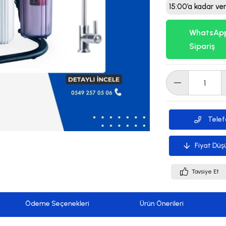
15:00’a kadar ver
WhatsApp
Sipariş
Telef
Fiyat Düş
Tavsiye Et
Ödeme Seçenekleri
Ürün Önerileri